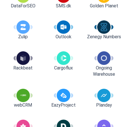
DataForSEO
SMS.dk
Golden Planet
Zulip
Outlook
Zenegy Numbers
Rackbeat
Cargoflux
Ongoing
Warehouse
webCRM
EazyProject
Planday