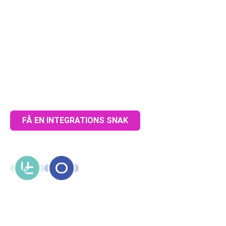
varer , lager og ordre
imellem Uniconta og
Ongoing Warehouse
Løsningen køre i realtid, og sikre at alle relevante
informationer hele tiden er opdateret.
FÅ EN INTEGRATIONS SNAK