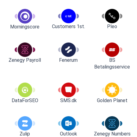
Customers 1st.
Pleo
Morningscore
Zenegy Payroll
Fenerum
BS
Betalingsservice
DataForSEO
SMS.dk
Golden Planet
Zulip
Outlook
Zenegy Numbers