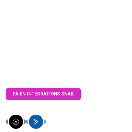
med automatisering
Vores løsning ‘Tilføj nye Adalo-rekorder til
ActiveCampaign som kontakter’ er designet til at forenkle
og accelerere din markedsføring ved at automatisere
overførslen af data mellem Adalo og ActiveCampaign.
Med denne integration kan du sikre, at alle nye rekorder i
Adalo straks bliver tilføjet som kontakter i
ActiveCampaign, uden manuel indblanding. Dette sparer
tid og reducerer fejl, så du kan fokusere på at udvikle og
forbedre din markedsføring.
FÅ EN INTEGRATIONS SNAK