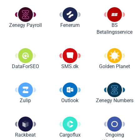
Zenegy Payroll
Fenerum
BS
Betalingsservice
DataForSEO
SMS.dk
Golden Planet
Zulip
Outlook
Zenegy Numbers
Rackbeat
Cargoflux
Ongoing