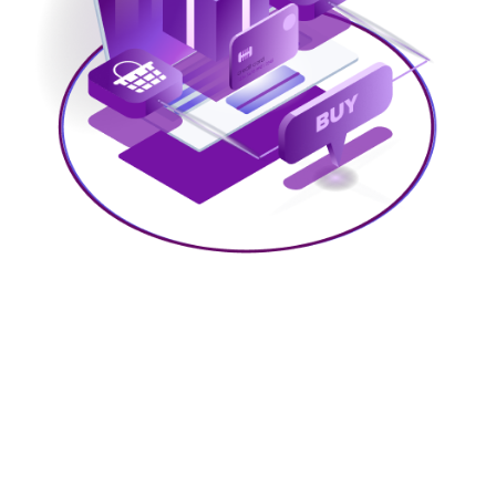
Bestil færdige løsninger eller byg selv
Vi tilbyder et omfattende udvalg af færdiglavede løsninger,
skræddersyet til forskellige behov og mellem forskellige
systemer – det er vores ekspertise. Når du vælger en løsning
hos os, går vi igennem opsætningen sammen med dig for at
sikre, at den lever op til dine forventninger og muligvis endda