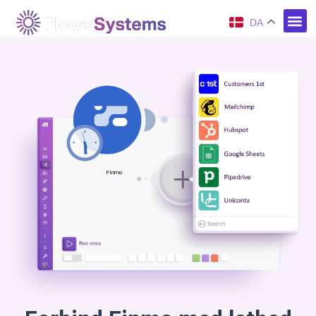
DA
Finmo