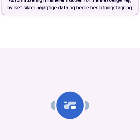
Automatisering minimerer risikoen for menneskelige fejl,
hvilket sikrer nøjagtige data og bedre beslutningstagning.