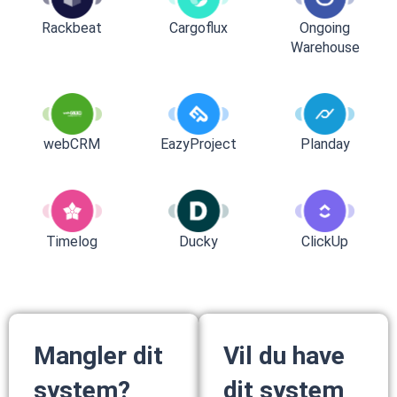
Rackbeat
Cargoflux
Ongoing
Warehouse
webCRM
EazyProject
Planday
Timelog
Ducky
ClickUp
Mangler dit
Vil du have
system?
dit system