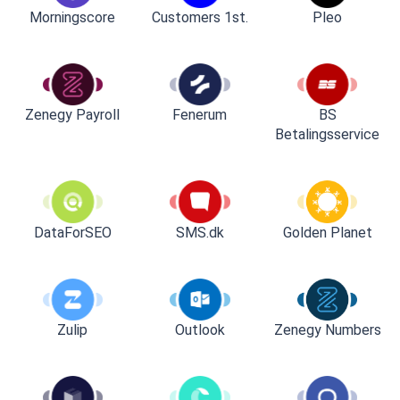
Customers 1st.
Pleo
Morningscore
Zenegy Payroll
Fenerum
BS
Betalingsservice
DataForSEO
SMS.dk
Golden Planet
Zulip
Outlook
Zenegy Numbers