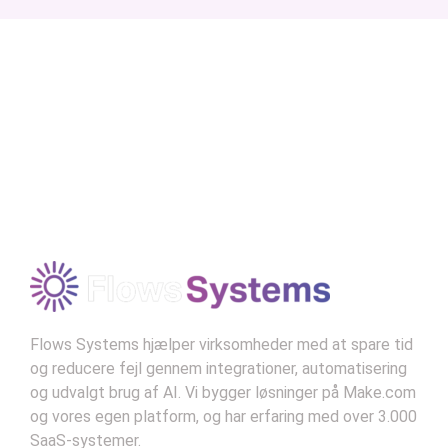
automatisering (1948)
“Automation enhances efficiency
and frees humans from mundane
tasks. The challenge is to ensure
technology serves humanity and
doesn’t displace it.”
Modtag vores nyhedsbrev
–
Norbert Wiener, "Cybernetics"
Kontekst:
Wiener var banebrydende inden for
tanken om automatiseringens effekt på både
mennesker og maskiner og så dens potentiale
som et middel til fremgang.
Flows Systems hjælper virksomheder med at spare tid
og reducere fejl gennem integrationer, automatisering
og udvalgt brug af AI. Vi bygger løsninger på Make.com
og vores egen platform, og har erfaring med over 3.000
SaaS-systemer.