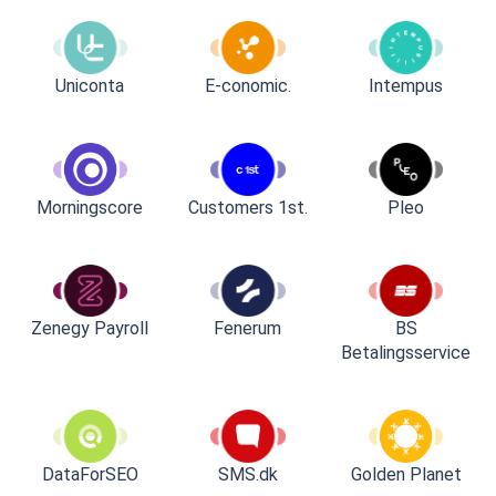
Uniconta
E-conomic.
Intempus
Customers 1st.
Pleo
Morningscore
Zenegy Payroll
Fenerum
BS
Betalingsservice
DataForSEO
SMS.dk
Golden Planet