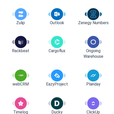
Zulip
Outlook
Zenegy Numbers
Rackbeat
Cargoflux
Ongoing
Warehouse
webCRM
EazyProject
Planday
Timelog
Ducky
ClickUp