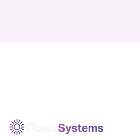
1. Norbert Wiener om
cybernetik og
automatisering (1948)
“Automation enhances efficiency
and frees humans from mundane
tasks. The challenge is to ensure
technology serves humanity and
doesn’t displace it.”
Modtag vores nyhedsbrev
–
Norbert Wiener, "Cybernetics"
Kontekst:
Wiener var banebrydende inden for
tanken om automatiseringens effekt på både
mennesker og maskiner og så dens potentiale
som et middel til fremgang.