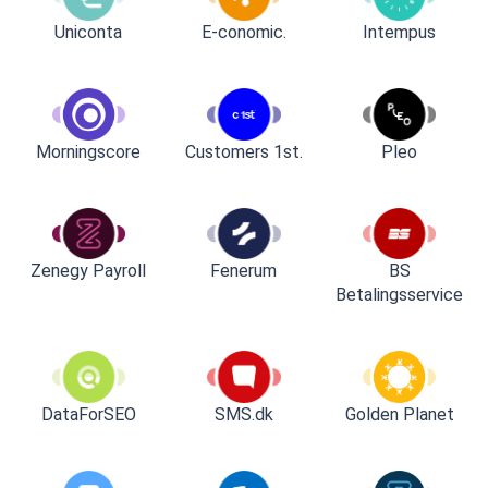
Uniconta
E-conomic.
Intempus
Customers 1st.
Pleo
Morningscore
Zenegy Payroll
Fenerum
BS
Betalingsservice
DataForSEO
SMS.dk
Golden Planet