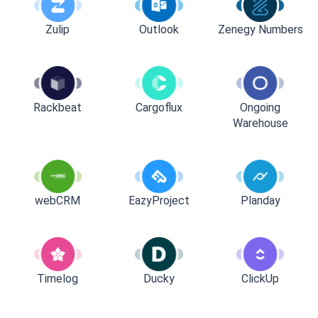
Zulip
Outlook
Zenegy Numbers
Rackbeat
Cargoflux
Ongoing
Warehouse
webCRM
EazyProject
Planday
Timelog
Ducky
ClickUp