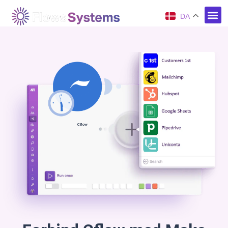
DA
Cflow