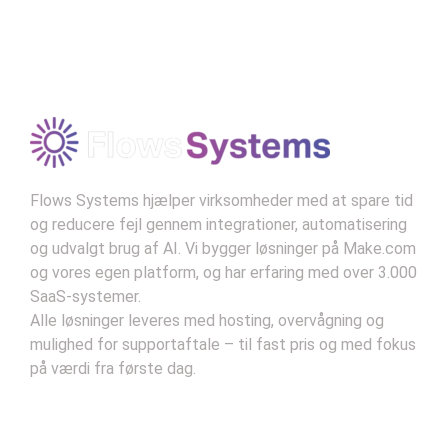
technology serves humanity and
doesn’t displace it.”
Modtag vores nyhedsbrev
–
Norbert Wiener, "Cybernetics"
Kontekst:
Wiener var banebrydende inden for
tanken om automatiseringens effekt på både
mennesker og maskiner og så dens potentiale
som et middel til fremgang.
Flows Systems hjælper virksomheder med at spare tid
og reducere fejl gennem integrationer, automatisering
og udvalgt brug af AI. Vi bygger løsninger på Make.com
og vores egen platform, og har erfaring med over 3.000
SaaS-systemer.
Alle løsninger leveres med hosting, overvågning og
mulighed for supportaftale – til fast pris og med fokus
på værdi fra første dag.
Kontakt
Handelsbetingelser
Privatlivsbetingelser
Support