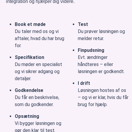
integration og hjælper dig videre.
Book et møde
Test
Du taler med os og vi
Du prøver løsningen og
aftaler, hvad du har brug
melder retur.
for.
Finpudsning
Specifikation
Evt. ændringer
Du møder en specialist
håndteres – eller
og vi sikrer adgang og
løsningen er godkendt.
detaljer.
I drift
Godkendelse
Løsningen hostes af os
Du får en beskrivelse,
– og vi er klar, hvis du får
som du godkender.
brug for hjælp.
Opsætning
Vi bygger løsningen og
gør den klar til test.