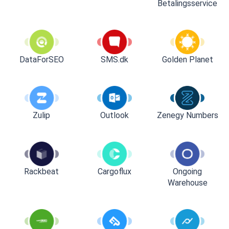
Betalingsservice
DataForSEO
SMS.dk
Golden Planet
Zulip
Outlook
Zenegy Numbers
Rackbeat
Cargoflux
Ongoing
Warehouse