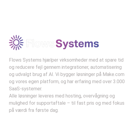
technology serves humanity and
doesn’t displace it.”
Modtag vores nyhedsbrev
–
Norbert Wiener, "Cybernetics"
Kontekst:
Wiener var banebrydende inden for
tanken om automatiseringens effekt på både
mennesker og maskiner og så dens potentiale
som et middel til fremgang.
Flows Systems hjælper virksomheder med at spare tid
og reducere fejl gennem integrationer, automatisering
og udvalgt brug af AI. Vi bygger løsninger på Make.com
og vores egen platform, og har erfaring med over 3.000
SaaS-systemer.
Alle løsninger leveres med hosting, overvågning og
mulighed for supportaftale – til fast pris og med fokus
på værdi fra første dag.
Kontakt
Handelsbetingelser
Privatlivsbetingelser
Support