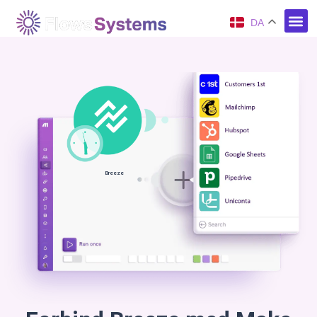
DA
Breeze