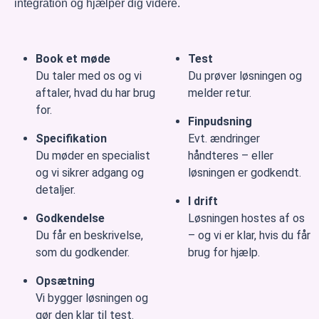
integration og hjælper dig videre.
Book et møde
Test
Du taler med os og vi
Du prøver løsningen og
aftaler, hvad du har brug
melder retur.
for.
Finpudsning
Specifikation
Evt. ændringer
Du møder en specialist
håndteres – eller
og vi sikrer adgang og
løsningen er godkendt.
detaljer.
I drift
Godkendelse
Løsningen hostes af os
Du får en beskrivelse,
– og vi er klar, hvis du får
som du godkender.
brug for hjælp.
Opsætning
Vi bygger løsningen og
gør den klar til test.