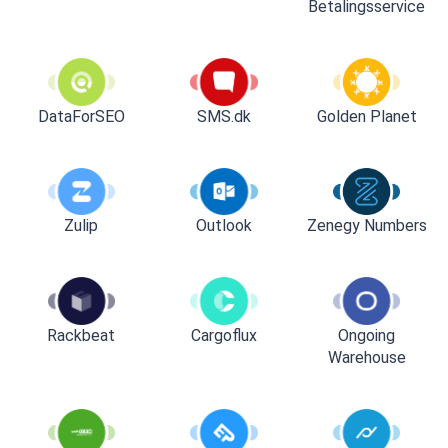
Betalingsservice
DataForSEO
SMS.dk
Golden Planet
Zulip
Outlook
Zenegy Numbers
Rackbeat
Cargoflux
Ongoing
Warehouse