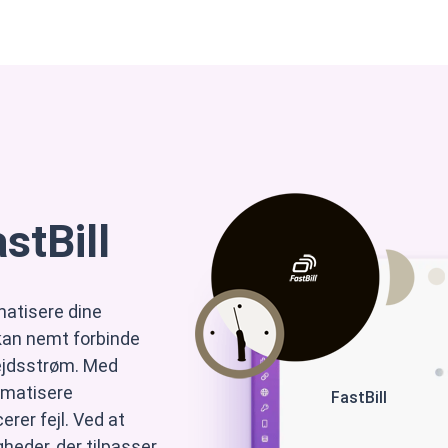
nterprise
Support
Partner
Kontakt
Om os
stBill
omatisere dine
kan nemt forbinde
ejdsstrøm. Med
tomatisere
FastBill
erer fejl. Ved at
heder, der tilpasser