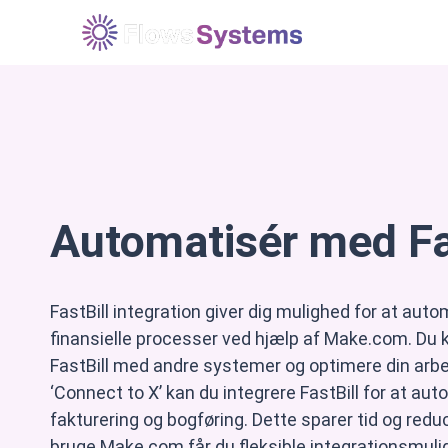
Løsninger
E
Automatisér med Fa
FastBill integration giver dig mulighed for at aut
finansielle processer ved hjælp af Make.com. Du 
FastBill med andre systemer og optimere din arb
‘Connect to X’ kan du integrere FastBill for at au
fakturering og bogføring. Dette sparer tid og reduc
bruge Make.com får du fleksible integrationsmulig