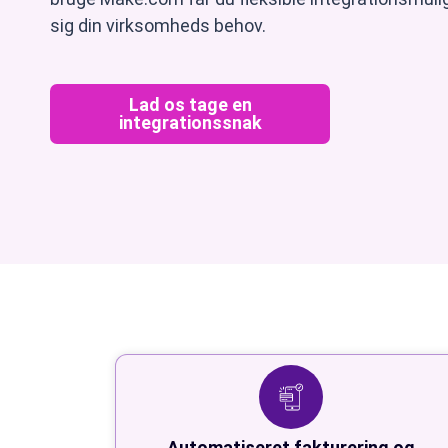
sig din virksomheds behov.
Lad os tage en
integrationssnak
Automatiseret fakturering og