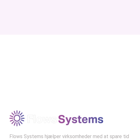
1. Norbert Wiener om
cybernetik og
automatisering (1948)
“Automation enhances efficiency
and frees humans from mundane
tasks. The challenge is to ensure
technology serves humanity and
doesn’t displace it.”
Modtag vores nyhedsbrev
–
Norbert Wiener, "Cybernetics"
Kontekst:
Wiener var banebrydende inden for
tanken om automatiseringens effekt på både
mennesker og maskiner og så dens potentiale
som et middel til fremgang.
Flows Systems hjælper virksomheder med at spare tid