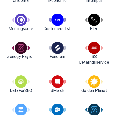
Uniconta
E-conomic.
Intempus
Customers 1st.
Pleo
Morningscore
Zenegy Payroll
Fenerum
BS
Betalingsservice
DataForSEO
SMS.dk
Golden Planet