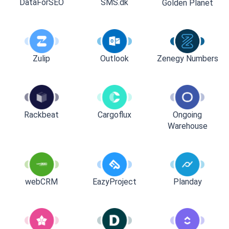
DataForSEO
SMS.dk
Golden Planet
Zulip
Outlook
Zenegy Numbers
Rackbeat
Cargoflux
Ongoing
Warehouse
webCRM
EazyProject
Planday