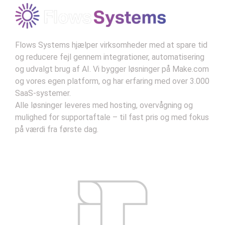
Kontekst:
Wiener var banebrydende inden for
tanken om automatiseringens effekt på både
mennesker og maskiner og så dens potentiale
som et middel til fremgang.
Flows Systems hjælper virksomheder med at spare tid
og reducere fejl gennem integrationer, automatisering
og udvalgt brug af AI. Vi bygger løsninger på Make.com
og vores egen platform, og har erfaring med over 3.000
SaaS-systemer.
Alle løsninger leveres med hosting, overvågning og
mulighed for supportaftale – til fast pris og med fokus
på værdi fra første dag.
Kontakt
Handelsbetingelser
Privatlivsbetingelser
Support