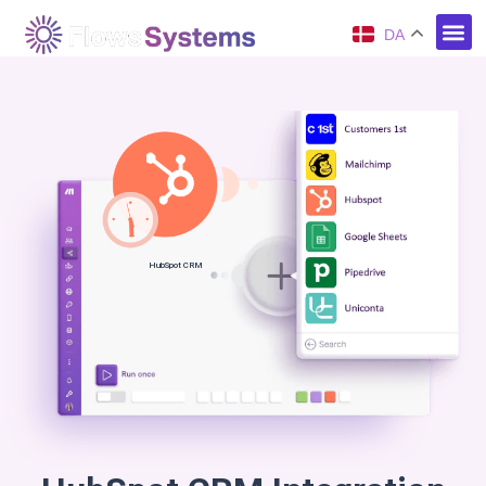
DA
HubSpot CRM