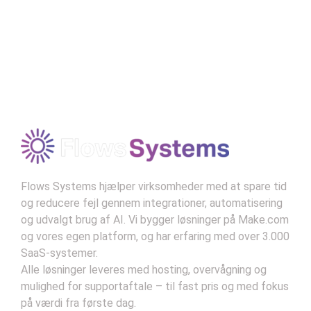
and frees humans from mundane
tasks. The challenge is to ensure
technology serves humanity and
doesn’t displace it.”
Modtag vores nyhedsbrev
–
Norbert Wiener, "Cybernetics"
Kontekst:
Wiener var banebrydende inden for
tanken om automatiseringens effekt på både
mennesker og maskiner og så dens potentiale
som et middel til fremgang.
Flows Systems hjælper virksomheder med at spare tid
og reducere fejl gennem integrationer, automatisering
og udvalgt brug af AI. Vi bygger løsninger på Make.com
og vores egen platform, og har erfaring med over 3.000
SaaS-systemer.
Alle løsninger leveres med hosting, overvågning og
mulighed for supportaftale – til fast pris og med fokus
på værdi fra første dag.