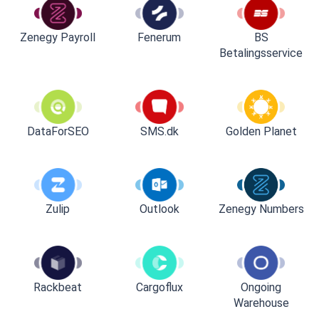
Zenegy Payroll
Fenerum
BS
Betalingsservice
DataForSEO
SMS.dk
Golden Planet
Zulip
Outlook
Zenegy Numbers
Rackbeat
Cargoflux
Ongoing
Warehouse