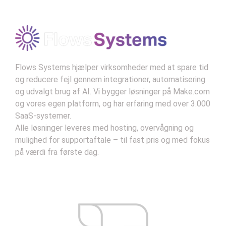
–
Norbert Wiener, "Cybernetics"
Kontekst:
Wiener var banebrydende inden for
tanken om automatiseringens effekt på både
mennesker og maskiner og så dens potentiale
som et middel til fremgang.
Flows Systems hjælper virksomheder med at spare tid
og reducere fejl gennem integrationer, automatisering
og udvalgt brug af AI. Vi bygger løsninger på Make.com
og vores egen platform, og har erfaring med over 3.000
SaaS-systemer.
Alle løsninger leveres med hosting, overvågning og
mulighed for supportaftale – til fast pris og med fokus
på værdi fra første dag.
Kontakt
Handelsbetingelser
Privatlivsbetingelser
Support