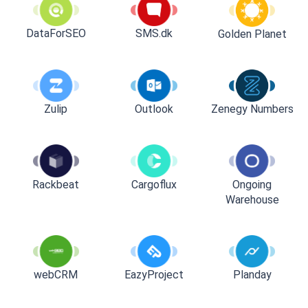
DataForSEO
SMS.dk
Golden Planet
Zulip
Outlook
Zenegy Numbers
Rackbeat
Cargoflux
Ongoing
Warehouse
webCRM
EazyProject
Planday