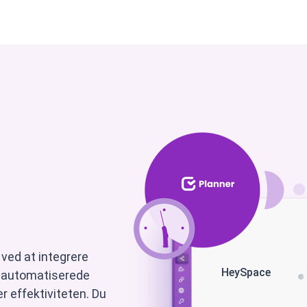
nterprise
Support
Partner
Kontakt
Om os
 ved at integrere
HeySpace
 automatiserede
r effektiviteten. Du